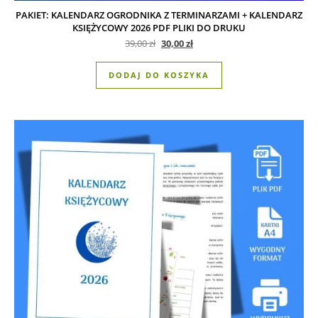
PAKIET: KALENDARZ OGRODNIKA Z TERMINARZAMI + KALENDARZ
KSIĘŻYCOWY 2026 PDF PLIKI DO DRUKU
Pierwotna cena wynosiła: 39,00 zł.
Aktualna cena wynosi: 30,00 zł
39,00
zł
30,00
zł
DODAJ DO KOSZYKA