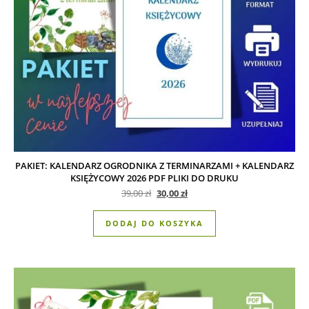
PAKIET: KALENDARZ OGRODNIKA Z TERMINARZAMI + KALENDARZ
KSIĘŻYCOWY 2026 PDF PLIKI DO DRUKU
Pierwotna cena wynosiła: 39,00 zł.
Aktualna cena wynosi: 30,00 zł
39,00
zł
30,00
zł
DODAJ DO KOSZYKA