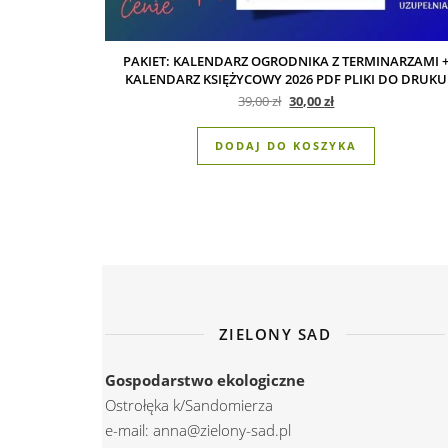
PAKIET: KALENDARZ OGRODNIKA Z TERMINARZAMI 
KALENDARZ KSIĘŻYCOWY 2026 PDF PLIKI DO DRUKU
Pierwotna cena wynosiła: 39
Aktualna cena wynos
39,00
zł
30,00
zł
DODAJ DO KOSZYKA
ZIELONY SAD
Gospodarstwo ekologiczne
Ostrołęka k/Sandomierza
e-mail: anna@zielony-sad.pl