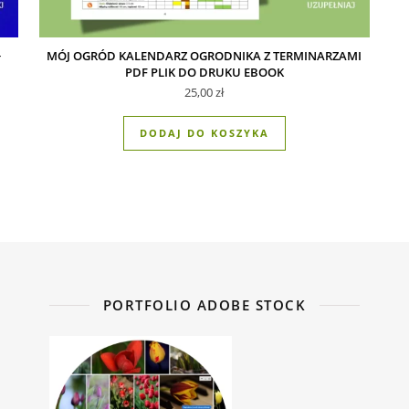
+
MÓJ OGRÓD KALENDARZ OGRODNIKA Z TERMINARZAMI
PDF PLIK DO DRUKU EBOOK
,00 zł.
i: 30,00 zł.
25,00
zł
DODAJ DO KOSZYKA
PORTFOLIO ADOBE STOCK