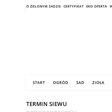
O ZIELONYM SADZIE
CERTYFIKAT
EKO OFERTA
W
START
OGRÓD
SAD
ZIOŁA
TERMIN SIEWU
Posortowane według na
Wyświetlanie wszystkich wyników: 4