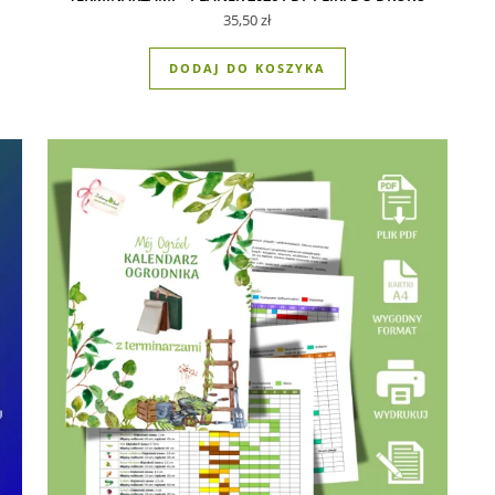
,50 zł.
i: 35,00 zł.
35,50
zł
DODAJ DO KOSZYKA