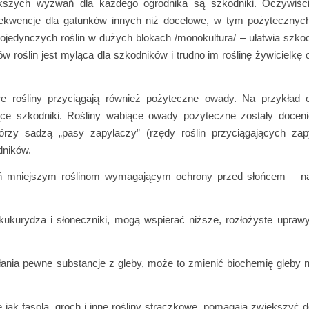
szych wyzwań dla każdego ogrodnika są szkodniki. Oczywiśc
ekwencje dla gatunków innych niż docelowe, w tym pożytecznyc
 pojedynczych roślin w dużych blokach /monokultura/ – ułatwia szko
w roślin jest myląca dla szkodników i trudno im roślinę żywicielkę 
re rośliny przyciągają również pożyteczne owady. Na przykład 
ące szkodniki. Rośliny wabiące owady pożyteczne zostały docen
tórzy sadzą „pasy zapylaczy” (rzędy roślin przyciągających za
dników.
eń mniejszym roślinom wymagającym ochrony przed słońcem – na
kukurydza i słoneczniki, mogą wspierać niższe, rozłożyste uprawy,
łania pewne substancje z gleby, może to zmienić biochemię gleby 
e jak fasola, groch i inne rośliny strączkowe, pomagają zwiększyć 