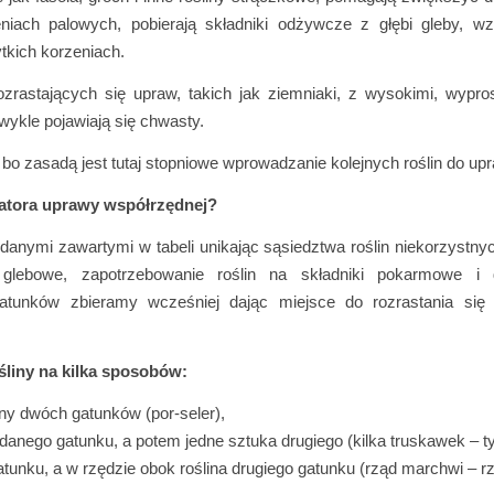
eniach palowych, pobierają składniki odżywcze z głębi gleby, w
ytkich korzeniach.
zrastających się upraw, takich jak ziemniaki, z wysokimi, wypr
zwykle pojawiają się chwasty.
, bo zasadą jest tutaj stopniowe wprowadzanie kolejnych roślin do up
ulatora uprawy współrzędnej?
 danymi zawartymi w tabeli unikając sąsiedztwa roślin niekorzystny
 glebowe, zapotrzebowanie roślin na składniki pokarmowe i 
gatunków zbieramy wcześniej dając miejsce do rozrastania się 
liny na kilka sposobów:
ny dwóch gatunków (por-seler),
 danego gatunku, a potem jedne sztuka drugiego (kilka truskawek – t
tunku, a w rzędzie obok roślina drugiego gatunku (rząd marchwi – r