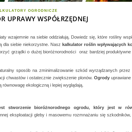
LKULATORY OGRODNICZE
OR UPRAWY WSPÓŁRZĘDNEJ
aty wzajemnie na siebie oddziałują. Dowiedz się, które rośliny wspi
są dla siebie niekorzystne. Nasz
kalkulator roślin wpływających ko
zyć grządki o dużej bioróżnorodności oraz bardziej produktywne 
turalny sposób na zminimalizowanie szkód wyrządzanych przez 
cji chwastów i ostatecznie zwiększenie plonów.
Ogrody
uprawiane 
 równowagę ekologiczną i lepiej wyglądają.
jest stworzenie bioróżnorodnego ogrodu, który jest w r
onnej eksploatacji gleby i masowemu rozmnażaniu się szkodników,