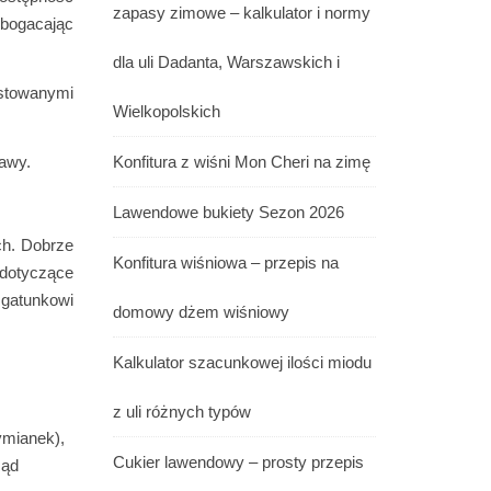
zapasy zimowe – kalkulator i normy
zbogacając
dla uli Dadanta, Warszawskich i
ostowanymi
Wielkopolskich
Konfitura z wiśni Mon Cheri na zimę
rawy.
Lawendowe bukiety Sezon 2026
ch. Dobrze
Konfitura wiśniowa – przepis na
dotyczące
gatunkowi
domowy dżem wiśniowy
Kalkulator szacunkowej ilości miodu
z uli różnych typów
ymianek),
Cukier lawendowy – prosty przepis
ząd