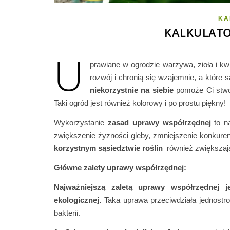
KA
KALKULAT
U
prawiane w ogrodzie warzywa, zioła i kwi
rozwój i chronią się wzajemnie, a które 
niekorzystnie na siebie
pomoże Ci stwor
Taki ogród jest również kolorowy i po prostu piękny!
Wykorzystanie
zasad uprawy współrzędnej
to na
zwiększenie żyzności gleby, zmniejszenie konkuren
korzystnym sąsiedztwie roślin
również zwiększają
Główne zalety uprawy współrzędnej:
Najważniejszą zaletą uprawy współrzędnej 
ekologicznej.
Taka uprawa przeciwdziała jednostr
bakterii.