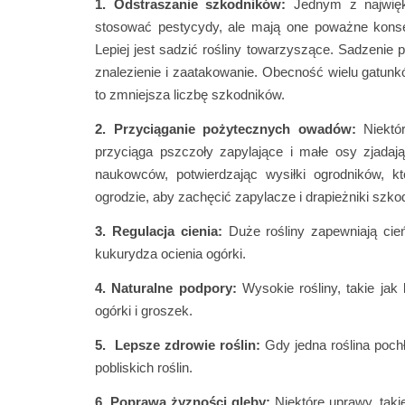
1. Odstraszanie szkodników:
Jednym z najwięk
stosować pestycydy, ale mają one poważne kons
Lepiej jest sadzić rośliny towarzyszące. Sadzenie
znalezienie i zaatakowanie. Obecność wielu gatunkó
to zmniejsza liczbę szkodników.
2. Przyciąganie pożytecznych owadów:
Niektó
przyciąga pszczoły zapylające i małe osy zjadaj
naukowców, potwierdzając wysiłki ogrodników, k
ogrodzie, aby zachęcić zapylacze i drapieżniki szko
3. Regulacja cienia:
Duże rośliny zapewniają ci
kukurydza ocienia ogórki.
4. Naturalne podpory:
Wysokie rośliny, takie jak 
ogórki i groszek.
5. Lepsze zdrowie roślin:
Gdy jedna roślina poch
pobliskich roślin.
6. Poprawa żyzności gleby:
Niektóre uprawy, taki