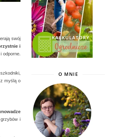
erają swój
rzystnie i
i odporne.
szkodniki,
O MNIE
z myślą o
ównowadze
 grzybów i