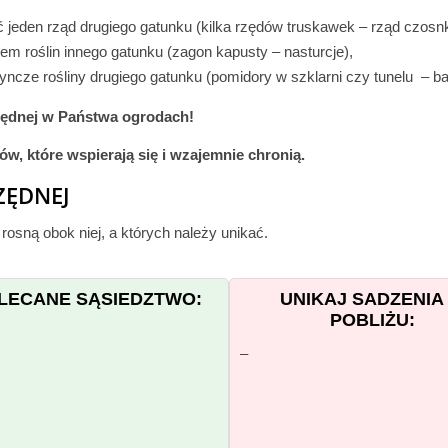
 jeden rząd drugiego gatunku (kilka rzędów truskawek – rząd czosn
em roślin innego gatunku (zagon kapusty – nasturcje),
dyncze rośliny drugiego gatunku (pomidory w szklarni czy tunelu – ba
zędnej w Państwa ogrodach!
tów, które wspierają się i wzajemnie chronią.
ZĘDNEJ
 rosną obok niej, a których należy unikać.
LECANE SĄSIEDZTWO:
UNIKAJ SADZENIA
POBLIŻU:
–