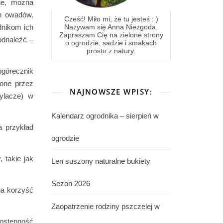
ie, można
h owadów.
Cześć! Miło mi, że tu jesteś : )
Nazywam się Anna Niezgoda.
dnikom ich
Zapraszam Cię na zielone strony
odnaleźć –
o ogrodzie, sadzie i smakach
prosto z natury.
ogórecznik
ione przez
NAJNOWSZE WPISY:
pylacze) w
Kalendarz ogrodnika – sierpień w
 przykład
ogrodzie
 takie jak
Len suszony naturalne bukiety
Sezon 2026
na korzyść
Zaopatrzenie rodziny pszczelej w
dostępność