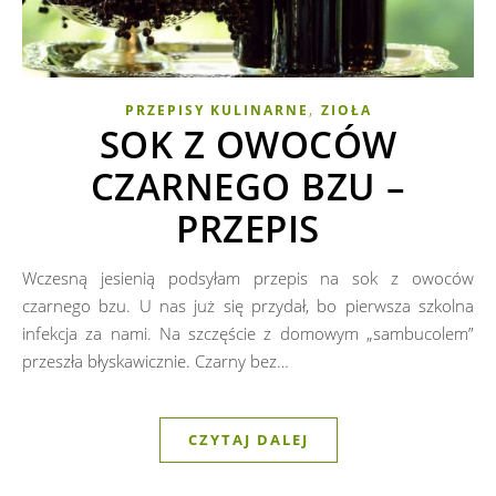
,
PRZEPISY KULINARNE
ZIOŁA
SOK Z OWOCÓW
CZARNEGO BZU –
PRZEPIS
Wczesną jesienią podsyłam przepis na sok z owoców
czarnego bzu. U nas już się przydał, bo pierwsza szkolna
infekcja za nami. Na szczęście z domowym „sambucolem”
przeszła błyskawicznie. Czarny bez…
CZYTAJ DALEJ