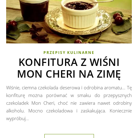
PRZEPISY KULINARNE
KONFITURA Z WIŚNI
MON CHERI NA ZIMĘ
Wiśnie, ciemna czekolada deserowa i odrobina aromatu… Tę
konfiturę można porównać w smaku do przepysznych
czekoladek Mon Cheri, choć nie zawiera nawet odrobiny
alkoholu. Mocno czekoladowa i zaskakująca. Koniecznie
wypróbuj…