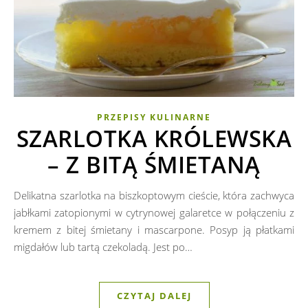
PRZEPISY KULINARNE
SZARLOTKA KRÓLEWSKA
– Z BITĄ ŚMIETANĄ
Delikatna szarlotka na biszkoptowym cieście, która zachwyca
jabłkami zatopionymi w cytrynowej galaretce w połączeniu z
kremem z bitej śmietany i mascarpone. Posyp ją płatkami
migdałów lub tartą czekoladą. Jest po…
CZYTAJ DALEJ