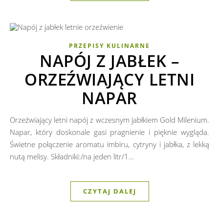
PRZEPISY KULINARNE
NAPÓJ Z JABŁEK –
ORZEŹWIAJĄCY LETNI
NAPAR
Orzeźwiający letni napój z wczesnym jabłkiem Gold Milenium.
Napar, który doskonale gasi pragnienie i pięknie wygląda.
Świetne połączenie aromatu imbiru, cytryny i jabłka, z lekką
nutą melisy. Składniki:/na jeden litr/1…
CZYTAJ DALEJ