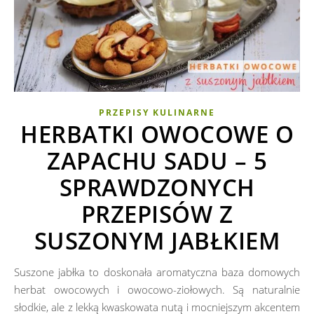
PRZEPISY KULINARNE
HERBATKI OWOCOWE O
ZAPACHU SADU – 5
SPRAWDZONYCH
PRZEPISÓW Z
SUSZONYM JABŁKIEM
Suszone jabłka to doskonała aromatyczna baza domowych
herbat owocowych i owocowo-ziołowych. Są naturalnie
słodkie, ale z lekką kwaskowata nutą i mocniejszym akcentem