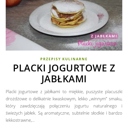
PRZEPISY KULINARNE
PLACKI JOGURTOWE Z
JABŁKAMI
Placki jogurtowe z jabłkami to miękkie, puszyste placuszki
drożdżowe o delikatnie kwaskowym, lekko „winnym” smaku,
który zawdzięczają połączeniu jogurtu naturalnego i
świeżych jabłek. Są aromatyczne, subtelnie słodkie i bardzo
lekkostrawne,…