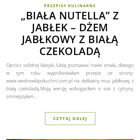
PRZEPISY KULINARNE
„BIAŁA NUTELLA” Z
JABŁEK – DŻEM
JABŁKOWY Z BIAŁĄ
CZEKOLADĄ
Oprócz solidnej klasyki, lubię poznawać nowe smaki, dlatego
w tym roku wypróbowałam przepis ze strony:
www.wedrowkipokuchni.com.pl na delikatny mus jabłkowy z
białą czekoladą.Moją wersję wzbogaciłam o sok z cytryny,
zmniejszyłam…
CZYTAJ DALEJ