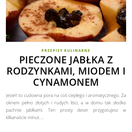
PRZEPISY KULINARNE
PIECZONE JABŁKA Z
RODZYNKAMI, MIODEM I
CYNAMONEM
Jesień to cudowna pora na coś ciepłego i aromatycznego. Za
oknem pełno złotych i rudych liści, a w domu tak słodko
pachnie jabłkami. Ten prosty deser przygotujesz w
kilkanaście minut.…