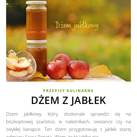
PRZEPISY KULINARNE
DŻEM Z JABŁEK
Dżem jabłkowy, który doskonale sprawdzi się na
biszkoptowej szarlotce, w naleśnikach, owsiance czy na
zwykłej kanapce. Ten dżem przygotowuję z jabłek starej
odmiany Szara Reneta. Wiem, że to jabłko nie…