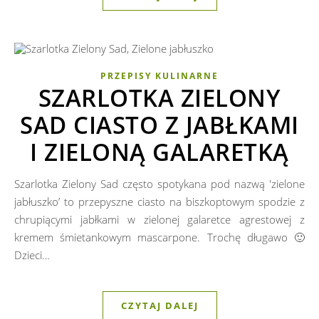
PRZEPISY KULINARNE
SZARLOTKA ZIELONY
SAD CIASTO Z JABŁKAMI
I ZIELONĄ GALARETKĄ
Szarlotka Zielony Sad często spotykana pod nazwą 'zielone
jabłuszko’ to przepyszne ciasto na biszkoptowym spodzie z
chrupiącymi jabłkami w zielonej galaretce agrestowej z
kremem śmietankowym mascarpone. Trochę długawo 🙂
Dzieci…
CZYTAJ DALEJ