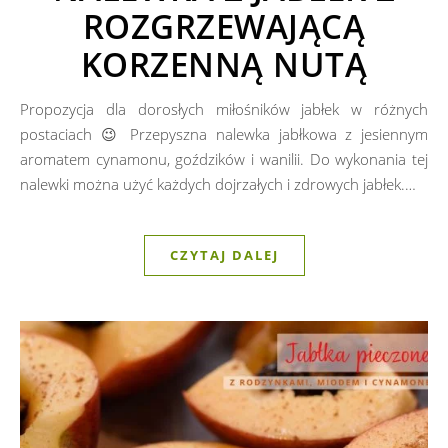
ROZGRZEWAJĄCĄ
KORZENNĄ NUTĄ
Propozycja dla dorosłych miłośników jabłek w różnych
postaciach 😉 Przepyszna nalewka jabłkowa z jesiennym
aromatem cynamonu, goździków i wanilii. Do wykonania tej
nalewki można użyć każdych dojrzałych i zdrowych jabłek.…
CZYTAJ DALEJ