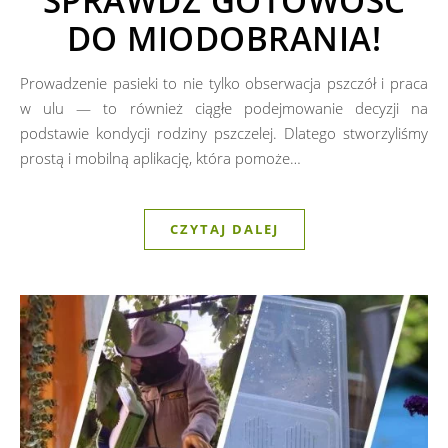
SPRAWDŹ GOTOWOŚĆ
DO MIODOBRANIA!
Prowadzenie pasieki to nie tylko obserwacja pszczół i praca
w ulu — to również ciągłe podejmowanie decyzji na
podstawie kondycji rodziny pszczelej. Dlatego stworzyliśmy
prostą i mobilną aplikację, która pomoże…
CZYTAJ DALEJ