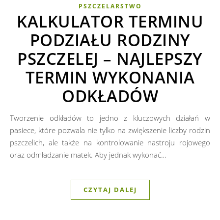
PSZCZELARSTWO
KALKULATOR TERMINU
PODZIAŁU RODZINY
PSZCZELEJ – NAJLEPSZY
TERMIN WYKONANIA
ODKŁADÓW
Tworzenie odkładów to jedno z kluczowych działań w
pasiece, które pozwala nie tylko na zwiększenie liczby rodzin
pszczelich, ale także na kontrolowanie nastroju rojowego
oraz odmładzanie matek. Aby jednak wykonać…
CZYTAJ DALEJ