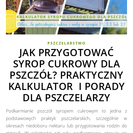
PSZCZELARSTWO
JAK PRZYGOTOWAĆ
SYROP CUKROWY DLA
PSZCZÓŁ? PRAKTYCZNY
KALKULATOR I PORADY
DLA PSZCZELARZY
Podkarmianie pszczół syropem cukrowym to jedna z
podstawowych praktyk pszczelarskich, szczególnie w
okresach niedoboru nektaru lub przygotowania rodzin do