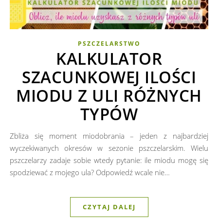
PSZCZELARSTWO
KALKULATOR
SZACUNKOWEJ ILOŚCI
MIODU Z ULI RÓŻNYCH
TYPÓW
Zbliża się moment miodobrania – jeden z najbardziej
wyczekiwanych okresów w sezonie pszczelarskim. Wielu
pszczelarzy zadaje sobie wtedy pytanie: ile miodu mogę się
spodziewać z mojego ula? Odpowiedź wcale nie…
CZYTAJ DALEJ