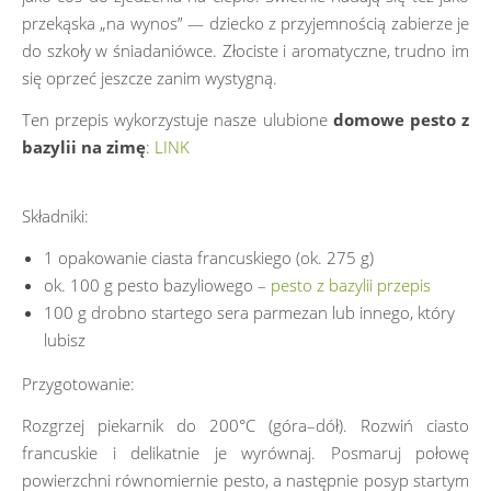
przekąska „na wynos” — dziecko z przyjemnością zabierze je
do szkoły w śniadaniówce. Złociste i aromatyczne, trudno im
się oprzeć jeszcze zanim wystygną.
Ten przepis wykorzystuje nasze ulubione
domowe pesto z
bazylii na zimę
:
LINK
Składniki:
1 opakowanie ciasta francuskiego (ok. 275 g)
ok. 100 g pesto bazyliowego –
pesto z bazylii przepis
100 g drobno startego sera parmezan lub innego, który
lubisz
Przygotowanie:
Rozgrzej piekarnik do 200°C (góra–dół). Rozwiń ciasto
francuskie i delikatnie je wyrównaj. Posmaruj połowę
powierzchni równomiernie pesto, a następnie posyp startym