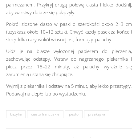
parmezanem. Przykryj drugą połową ciasta i lekko dociśnij,
aby warstwy dobrze się połączyły.
Pokrój złożone ciasto w paski o szerokości około 2–3 cm
(uzyskasz około 10–12 sztuk). Chwyć każdy pasek za końce i
skręć kilka razy wokół własnej osi, formując paluchy.
Ułóż je na blasze wyłożonej papierem do pieczenia,
zachowując odstępy. Wstaw do nagrzanego piekarnika i
piecz przez 18–22 minuty, aż paluchy wyraźnie się
zarumienią i staną się chrupiące.
Wyjmij z piekarnika i odstaw na 5 minut, aby lekko przestygły.
Podawaj na ciepło lub po wystudzeniu.
bazylia
ciasto francuskie
pesto
przekąska