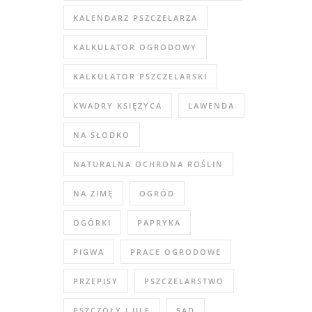
KALENDARZ PSZCZELARZA
KALKULATOR OGRODOWY
KALKULATOR PSZCZELARSKI
KWADRY KSIĘŻYCA
LAWENDA
NA SŁODKO
NATURALNA OCHRONA ROŚLIN
NA ZIMĘ
OGRÓD
OGÓRKI
PAPRYKA
PIGWA
PRACE OGRODOWE
PRZEPISY
PSZCZELARSTWO
PSZCZOŁY I ULE
SAD