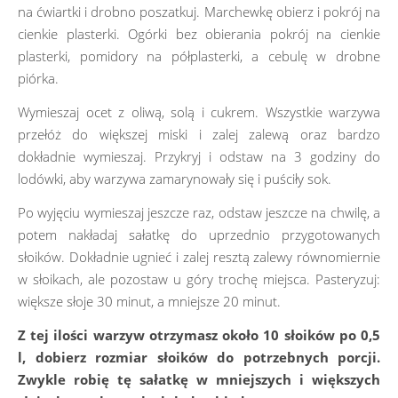
na ćwiartki i drobno poszatkuj. Marchewkę obierz i pokrój na
cienkie plasterki. Ogórki bez obierania pokrój na cienkie
plasterki, pomidory na półplasterki, a cebulę w drobne
piórka.
Wymieszaj ocet z oliwą, solą i cukrem. Wszystkie warzywa
przełóż do większej miski i zalej zalewą oraz bardzo
dokładnie wymieszaj. Przykryj i odstaw na 3 godziny do
lodówki, aby warzywa zamarynowały się i puściły sok.
Po wyjęciu wymieszaj jeszcze raz, odstaw jeszcze na chwilę, a
potem nakładaj sałatkę do uprzednio przygotowanych
słoików. Dokładnie ugnieć i zalej resztą zalewy równomiernie
w słoikach, ale pozostaw u góry trochę miejsca. Pasteryzuj:
większe słoje 30 minut, a mniejsze 20 minut.
Z tej ilości warzyw otrzymasz około 10 słoików po 0,5
l, dobierz rozmiar słoików do potrzebnych porcji.
Zwykle robię tę sałatkę w mniejszych i większych