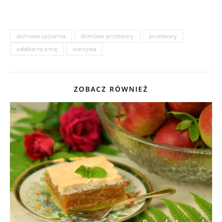
oceny
klienta
domowa spiżarnia
domowe przetwory
przetwory
sałatka na zimę
warzywa
ZOBACZ RÓWNIEŻ