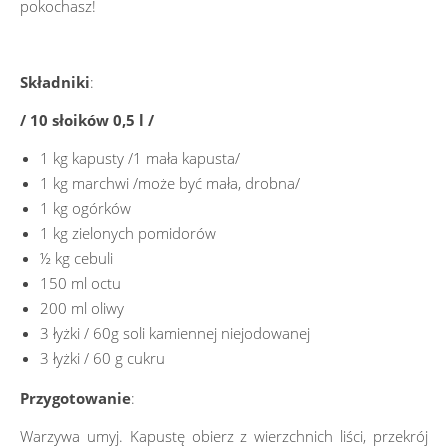
pokochasz!
Składniki
:
/ 10 słoików 0,5 l /
1 kg kapusty /1 mała kapusta/
1 kg marchwi /może być mała, drobna/
1 kg ogórków
1 kg zielonych pomidorów
½ kg cebuli
150 ml octu
200 ml oliwy
3 łyżki / 60g soli kamiennej niejodowanej
3 łyżki / 60 g cukru
Przygotowanie
:
Warzywa umyj. Kapustę obierz z wierzchnich liści, przekrój