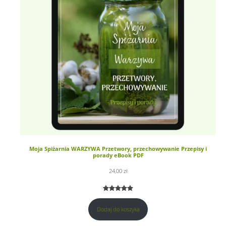
Moja Spiżarnia WARZYWA Przetwory, przechowywanie Przepisy i
porady eBook PDF
24,00
zł
Oceniony
1
5.00
na 5
Dodaj do koszyka
na
podstawie