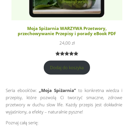
Moja Spiżarnia WARZYWA Przetwory,
przechowywanie Przepisy i porady eBook PDF
24,00
zł
Oceniony
1
Dodaj do koszyka
5.00
na 5
na
podstawie
oceny
Seria ebook’ów:
„Moja Spiżarnia”
to konkretna wiedza i
klienta
przepisy, które pozwolą Ci tworzyć smaczne, zdrowe
przetwory w duchu slow life. Każdy przepis jest dokładnie
wyjaśniony, a efekty – naturalnie pyszne!
Poznaj całą serię: