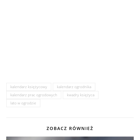
kalendarz księżycowy
kalendarz ogrodnika
kalendarz prac ogrodowych
kwadry księżyca
lato w ogrodzie
ZOBACZ RÓWNIEŻ