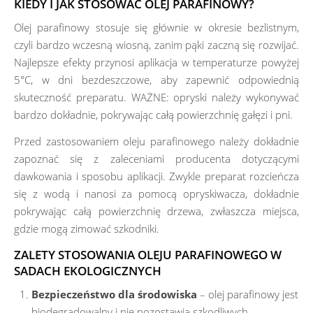
KIEDY I JAK STOSOWAĆ OLEJ PARAFINOWY?
Olej parafinowy stosuje się głównie w okresie bezlistnym,
czyli bardzo wczesną wiosną, zanim pąki zaczną się rozwijać.
Najlepsze efekty przynosi aplikacja w temperaturze powyżej
5°C, w dni bezdeszczowe, aby zapewnić odpowiednią
skuteczność preparatu. WAŻNE: opryski należy wykonywać
bardzo dokładnie, pokrywając całą powierzchnię gałęzi i pni.
Przed zastosowaniem oleju parafinowego należy dokładnie
zapoznać się z zaleceniami producenta dotyczącymi
dawkowania i sposobu aplikacji. Zwykle preparat rozcieńcza
się z wodą i nanosi za pomocą opryskiwacza, dokładnie
pokrywając całą powierzchnię drzewa, zwłaszcza miejsca,
gdzie mogą zimować szkodniki.
ZALETY STOSOWANIA OLEJU PARAFINOWEGO W
SADACH EKOLOGICZNYCH
Bezpieczeństwo dla środowiska
– olej parafinowy jest
biodegradowalny i nie pozostawia szkodliwych