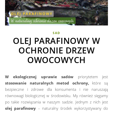
SAD
OLEJ PARAFINOWY W
OCHRONIE DRZEW
OWOCOWYCH
W ekologicznej uprawie sadów
priorytetem jest
stosowanie naturalnych metod ochrony,
które są
bezpieczne i zdrowe dla konsumenta i nie naruszają
równowagi biologicznej w środowisku. My również sięgamy
po takie rozwiązania w naszym sadzie. Jednym z nich jest
olej parafinowy
– naturalny środek wykorzystywany do