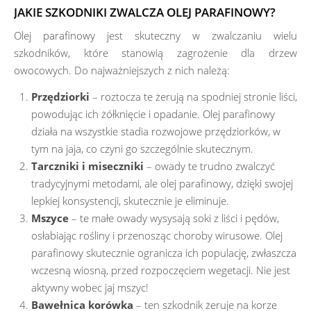
JAKIE SZKODNIKI ZWALCZA OLEJ PARAFINOWY?
Olej parafinowy jest skuteczny w zwalczaniu wielu
szkodników, które stanowią zagrożenie dla drzew
owocowych. Do najważniejszych z nich należą:
Przędziorki
– roztocza te żerują na spodniej stronie liści,
powodując ich żółknięcie i opadanie. Olej parafinowy
działa na wszystkie stadia rozwojowe przędziorków, w
tym na jaja, co czyni go szczególnie skutecznym.
Tarczniki i miseczniki
– owady te trudno zwalczyć
tradycyjnymi metodami, ale olej parafinowy, dzięki swojej
lepkiej konsystencji, skutecznie je eliminuje.
Mszyce
– te małe owady wysysają soki z liści i pędów,
osłabiając rośliny i przenosząc choroby wirusowe. Olej
parafinowy skutecznie ogranicza ich populację, zwłaszcza
wczesną wiosną, przed rozpoczęciem wegetacji. Nie jest
aktywny wobec jaj mszyc!
Bawełnica korówka
– ten szkodnik żeruje na korze