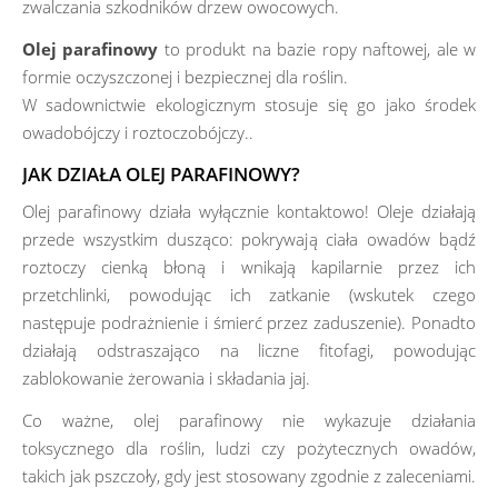
zwalczania szkodników drzew owocowych.
Olej parafinowy
to produkt na bazie ropy naftowej, ale w
formie oczyszczonej i bezpiecznej dla roślin.
W sadownictwie ekologicznym stosuje się go jako środek
owadobójczy i roztoczobójczy..
JAK DZIAŁA OLEJ PARAFINOWY?
Olej parafinowy działa wyłącznie kontaktowo! Oleje działają
przede wszystkim dusząco: pokrywają ciała owadów bądź
roztoczy cienką błoną i wnikają kapilarnie przez ich
przetchlinki, powodując ich zatkanie (wskutek czego
następuje podrażnienie i śmierć przez zaduszenie). Ponadto
działają odstraszająco na liczne fitofagi, powodując
zablokowanie żerowania i składania jaj.
Co ważne, olej parafinowy nie wykazuje działania
toksycznego dla roślin, ludzi czy pożytecznych owadów,
takich jak pszczoły, gdy jest stosowany zgodnie z zaleceniami.