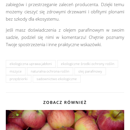
zabiegów i przestrzeganie zaleceń producenta. Dzięki temu
możemy cieszyć się zdrowymi drzewami i obfitymi plonami
bez szkody dla ekosystemu.
Jeśli masz doświadczenia z olejem parafinowym w swoim
sadzie, podziel się nimi w komentarzu! Chętnie poznamy
Twoje spostrzeżenia i inne praktyczne wskazówki.
ekologiczna uprawa jabłoni
ekologiczne środki ochrony roślin
mszyce
naturalna ochrona roślin
olej parafinowy
przędziorki
sadownictwo ekologiczne
ZOBACZ RÓWNIEŻ