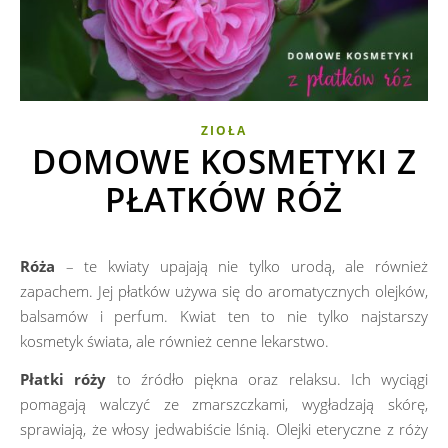
ZIOŁA
DOMOWE KOSMETYKI Z
PŁATKÓW RÓŻ
Róża
– te kwiaty upajają nie tylko urodą, ale również
zapachem. Jej płatków używa się do aromatycznych olejków,
balsamów i perfum. Kwiat ten to nie tylko najstarszy
kosmetyk świata, ale również cenne lekarstwo.
Płatki róży
to źródło piękna oraz relaksu. Ich wyciągi
pomagają walczyć ze zmarszczkami, wygładzają skórę,
sprawiają, że włosy jedwabiście lśnią. Olejki eteryczne z róży