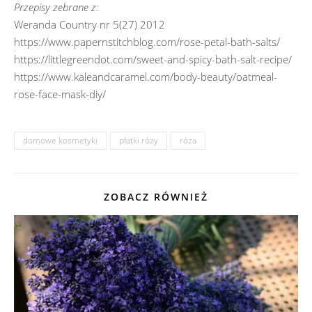
Przepisy zebrane z:
Weranda Country nr 5(27) 2012
https://www.papernstitchblog.com/rose-petal-bath-salts/
https://littlegreendot.com/sweet-and-spicy-bath-salt-recipe/
https://www.kaleandcaramel.com/body-beauty/oatmeal-
rose-face-mask-diy/
domowe kosmetyki
płatki róży
róża
ZOBACZ RÓWNIEŻ