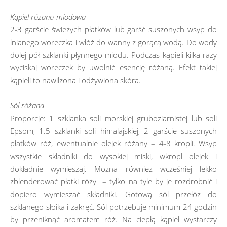
Kąpiel różano-miodowa
2-3 garście świeżych płatków lub garść suszonych wsyp do
lnianego woreczka i włóż do wanny z gorącą wodą. Do wody
dolej pół szklanki płynnego miodu. Podczas kąpieli kilka razy
wyciskaj woreczek by uwolnić esencję różaną. Efekt takiej
kąpieli to nawilżona i odżywiona skóra.
Sól różana
Proporcje: 1 szklanka soli morskiej gruboziarnistej lub soli
Epsom, 1.5 szklanki soli himalajskiej, 2 garście suszonych
płatków róż, ewentualnie olejek różany – 4-8 kropli. Wsyp
wszystkie składniki do wysokiej miski, wkropl olejek i
dokładnie wymieszaj. Można również wcześniej lekko
zblenderować płatki róży – tylko na tyle by je rozdrobnić i
dopiero wymieszać składniki. Gotową sól przełóż do
szklanego słoika i zakręć. Sól potrzebuje minimum 24 godzin
by przeniknąć aromatem róż. Na ciepłą kąpiel wystarczy