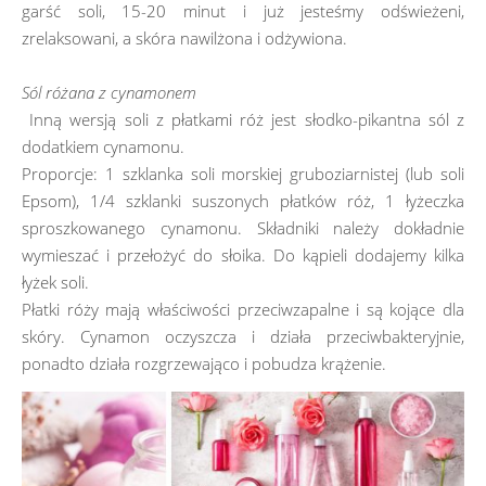
garść soli, 15-20 minut i już jesteśmy odświeżeni,
zrelaksowani, a skóra nawilżona i odżywiona.
Sól różana z cynamonem
Inną wersją soli z płatkami róż jest słodko-pikantna sól z
dodatkiem cynamonu.
Proporcje: 1 szklanka soli morskiej gruboziarnistej (lub soli
Epsom), 1/4 szklanki suszonych płatków róż, 1 łyżeczka
sproszkowanego cynamonu. Składniki należy dokładnie
wymieszać i przełożyć do słoika. Do kąpieli dodajemy kilka
łyżek soli.
Płatki róży mają właściwości przeciwzapalne i są kojące dla
skóry. Cynamon oczyszcza i działa przeciwbakteryjnie,
ponadto działa rozgrzewająco i pobudza krążenie.