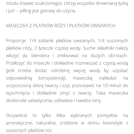
miodu (nawet scukrzonego). Utrzyj wszystko drewnianą łyżką
i już! – pilling jest gotowy do użycia.
MASECZKA Z PŁATKÓW RÓŻY I PŁATKÓW OWSIANYCH
Proporcje: 1/4 szklanki płatków owsianych, 1/4 suszonych
płatków róży, 2 łyżeczki czystej wody. Suche składniki należy
włożyć do blendera i zmiksować na dużych obrotach.
Przełożyć do miseczki i dokładnie rozmieszać z czystą wodą
(jeśli trzeba dodać odrobinę więcej wody by uzyskać
odpowiednią konsystencję). maseczkę nakładać na
oczyszczoną skórę twarzy i szyi, pozostawić na 10 minut do
wyschnięcia i dokładnie zmyć z twarzy. Taka maseczka
doskonale uelastycznia, odświeża i nawilża cerę.
Oczywiście to tylko kilka wybranych pomysłów na
aromatyczne, naturalne, zrobione w domu kosmetyki z
suszonych płatków róż.