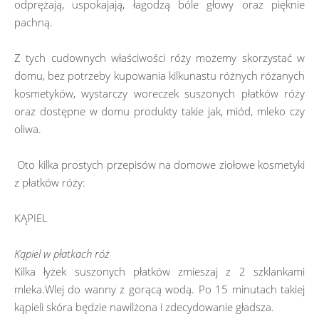
odprężają, uspokajają, łagodzą bóle głowy oraz pięknie
pachną.
Z tych cudownych właściwości róży możemy skorzystać w
domu, bez potrzeby kupowania kilkunastu różnych różanych
kosmetyków, wystarczy woreczek suszonych płatków róży
oraz dostępne w domu produkty takie jak, miód, mleko czy
oliwa.
Oto kilka prostych przepisów na domowe ziołowe kosmetyki
z płatków róży:
KĄPIEL
Kąpiel w płatkach róż
Kilka łyżek suszonych płatków zmieszaj z 2 szklankami
mleka.Wlej do wanny z gorącą wodą. Po 15 minutach takiej
kąpieli skóra będzie nawilżona i zdecydowanie gładsza.