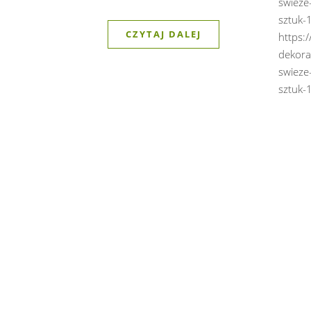
swieze
sztuk
CZYTAJ DALEJ
https:/
dekora
swieze
sztuk