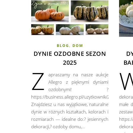
,
BLOG
DOM
DYNIE OZDOBNE SEZON
D
2025
BA
Z
apraszamy na nasze aukcje
Allegro z pięknymi dyniami
ozdobnymi! ?
https://business.allegro.pl/uzytkownik/Zielony_Sad
dekora
Znajdziesz u nas wyjątkowe, naturalne
małe d
dynie w różnych kształtach, kolorach i
zestaw
rozmiarach — idealne do:? jesiennych
https:/
dekoracji,? ozdoby domu,…
dekora