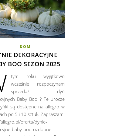
DOM
YNIE DEKORACYJNE
BY BOO SEZON 2025
W
tym roku wyjątkowo
wcześnie rozpoczynam
sprzedaż dyń
cyjnych Baby Boo ? Te urocze
yńki są dostępne na allegro w
ach po 5 i 10 sztuk. Zapraszam:
/allegro.pl/oferta/dynie-
cyjne-baby-boo-ozdobne-