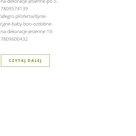
-na-dekoracje-jesienne-po-5-
-17809574139
/allegro.pl/oferta/dynie-
cyjne-baby-boo-ozdobne-
-na-dekoracje-jesienne-10-
-17809600432
CZYTAJ DALEJ