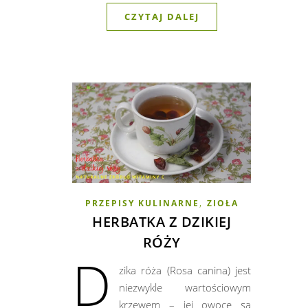
CZYTAJ DALEJ
,
PRZEPISY KULINARNE
ZIOŁA
HERBATKA Z DZIKIEJ
RÓŻY
D
zika róża (Rosa canina) jest
niezwykle wartościowym
krzewem – jej owoce są