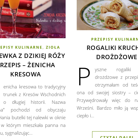
PRZEPISY KULINAR
ROGALIKI KRUC
,
EPISY KULINARNE
ZIOŁA
EWKA Z DZIKIEJ RÓŻY
DROŻDŻOWE
P
RZEPIS – ŻENICHA
yszne rogaliki 
KRESOWA
drożdżowe z przepi
otrzymałam od teśc
enicha kresowa to tradycyjny
ona od swojej siostry – cio
trunek z Kresów Wschodnich
Przywędrowały więc do 
o długiej historii. Nazwa
Wrześni. Bardzo miło ją ws
cha” pochodzi od obyczaju
ciepło i…
ania butelki tej nalewki w oknie
 w którym mieszkała panna na
u, sygnalizując…
CZYTAJ DALEJ