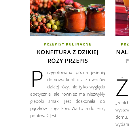
PRZEPISY KULINARNE
PRZ
KONFITURA Z DZIKIEJ
NAL
RÓŻY PRZEPIS
P
P
rzygotowana późną jesienią
Ż
domowa konfitura z owoców
dzikiej róży, nie tylko wygląda
apetycznie, ale również ma niezwykły
głęboki smak. Jest doskonała do
„żeni
pączków i rogalików. Warto ją docenić,
wystawi
ponieważ jest…
domu,
wydani