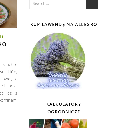
KUP LAWENDĘ NA ALLEGRO
NE
HO-
krucho-
su, który
iowej, a
ci Janki.
nas aż z
pominam,
KALKULATORY
OGRODNICZE