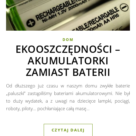
DOM
EKOOSZCZĘDNOŚCI –
AKUMULATORKI
ZAMIAST BATERII
Od dłuższego już czasu w naszym domu zwykłe baterie
„paluszki” zastąpiliśmy bateriami akumulatorowymi. Nie był
to duży wydatek, a z uwagi na dziecięce lampki, pociągi,
roboty, piloty… pochłaniające całą masę…
CZYTAJ DALEJ