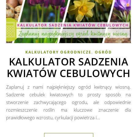
,
KALKULATORY OGRODNICZE
OGRÓD
KALKULATOR SADZENIA
KWIATÓW CEBULOWYCH
Zaplanuj z nami najpiękniejszy ogród kwitnący wiosną.
Sadzenie cebulek kwiatowych to prosty sposób na
stworzenie zachwycającego ogrodu, ale odpowiednie
rozmieszczenie roślin ma kluczowe znaczenie dla
prawidłowego wzrostu, cyrkulacji powietrza i…