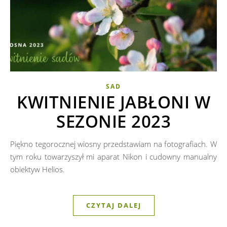
SAD
KWITNIENIE JABŁONI W
SEZONIE 2023
Piękno tegorocznej wiosny przedstawiam na fotografiach. W
tym roku towarzyszył mi aparat Nikon i cudowny manualny
obiektyw Helios.
CZYTAJ DALEJ