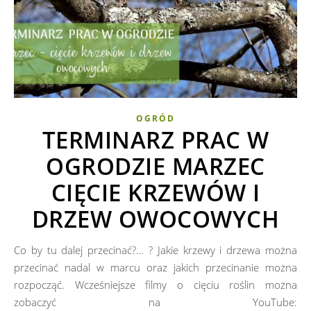
OGRÓD
TERMINARZ PRAC W
OGRODZIE MARZEC
CIĘCIE KRZEWÓW I
DRZEW OWOCOWYCH
Co by tu dalej przecinać?… ? Jakie krzewy i drzewa można
przecinać nadal w marcu oraz jakich przecinanie można
rozpocząć. Wcześniejsze filmy o cięciu roślin można
zobaczyć na YouTube: