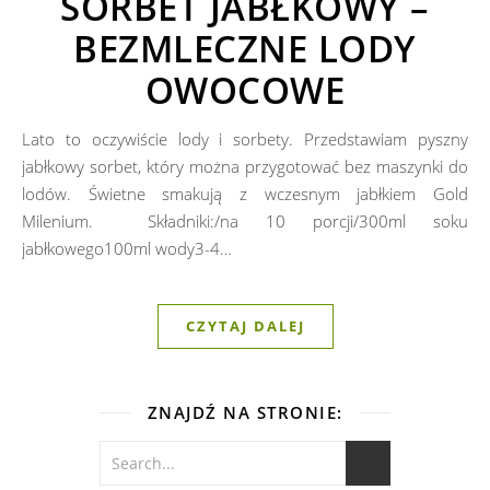
SORBET JABŁKOWY –
BEZMLECZNE LODY
OWOCOWE
Lato to oczywiście lody i sorbety. Przedstawiam pyszny
jabłkowy sorbet, który można przygotować bez maszynki do
lodów. Świetne smakują z wczesnym jabłkiem Gold
Milenium. Składniki:/na 10 porcji/300ml soku
jabłkowego100ml wody3-4…
CZYTAJ DALEJ
ZNAJDŹ NA STRONIE: