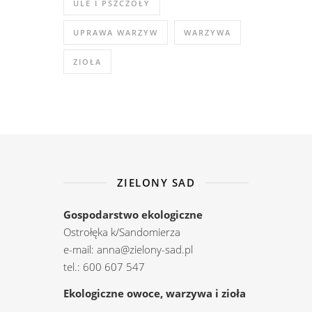
ULE I PSZCZOŁY
UPRAWA WARZYW
WARZYWA
ZIOŁA
ZIELONY SAD
Gospodarstwo ekologiczne
Ostrołęka k/Sandomierza
e-mail: anna@zielony-sad.pl
tel.: 600 607 547
Ekologiczne owoce, warzywa i zioła