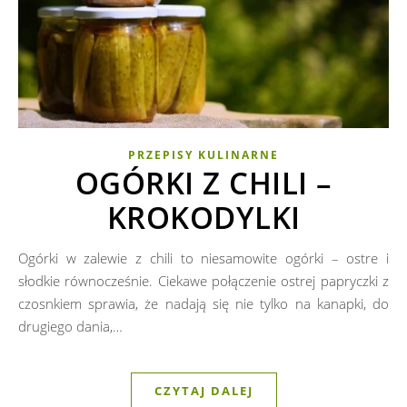
PRZEPISY KULINARNE
OGÓRKI Z CHILI –
KROKODYLKI
Ogórki w zalewie z chili to niesamowite ogórki – ostre i
słodkie równocześnie. Ciekawe połączenie ostrej papryczki z
czosnkiem sprawia, że nadają się nie tylko na kanapki, do
drugiego dania,…
CZYTAJ DALEJ