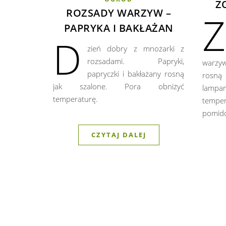
Z
ROZSADY WARZYW –
Z
PAPRYKA I BAKŁAŻAN
D
zień dobry z mnożarki z
rozsadami. Papryki,
warzy
papryczki i bakłażany rosną
rosną
jak szalone. Pora obniżyć
lamp
temperaturę.
temper
pomid
CZYTAJ DALEJ