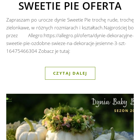
SWEETIE PIE OFERTA
Zapraszam po urocze dynie Sweetie Pie trochę rude, trochę
zielonkawe, w różnych rozmiarach i kształtach.Najprościej bo
przez Allegro:https://allegro.pl/oferta/dynie-dekoracyjne-
sweetie-pie-ozdobne-swieze-na-dekoracje-jesienne-3-szt-
16475466304 Zobacz je tutaj:
CZYTAJ DALEJ