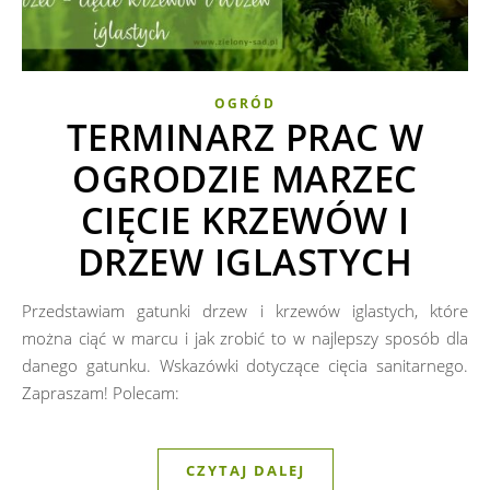
OGRÓD
TERMINARZ PRAC W
OGRODZIE MARZEC
CIĘCIE KRZEWÓW I
DRZEW IGLASTYCH
Przedstawiam gatunki drzew i krzewów iglastych, które
można ciąć w marcu i jak zrobić to w najlepszy sposób dla
danego gatunku. Wskazówki dotyczące cięcia sanitarnego.
Zapraszam! Polecam:
CZYTAJ DALEJ