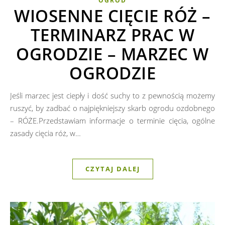
OGRÓD
WIOSENNE CIĘCIE RÓŻ –
TERMINARZ PRAC W
OGRODZIE – MARZEC W
OGRODZIE
Jeśli marzec jest ciepły i dość suchy to z pewnością możemy
ruszyć, by zadbać o najpiękniejszy skarb ogrodu ozdobnego
– RÓŻE.Przedstawiam informacje o terminie cięcia, ogólne
zasady cięcia róż, w…
CZYTAJ DALEJ