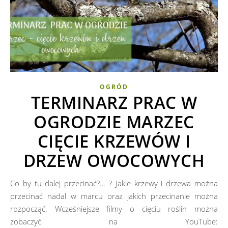
OGRÓD
TERMINARZ PRAC W
OGRODZIE MARZEC
CIĘCIE KRZEWÓW I
DRZEW OWOCOWYCH
Co by tu dalej przecinać?… ? Jakie krzewy i drzewa można
przecinać nadal w marcu oraz jakich przecinanie można
rozpocząć. Wcześniejsze filmy o cięciu roślin można
zobaczyć na YouTube: