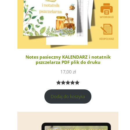
Notes pasieczny KALENDARZ i notatnik
pszczelarza PDF plik do druku
17,00
zł
Oceniony
1
Dodaj do koszyka
5.00
na 5
na
podstawie
oceny
klienta