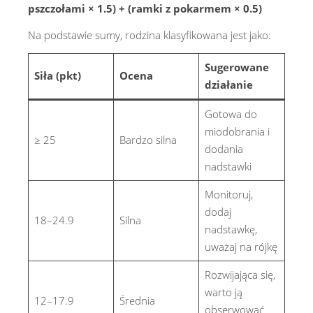
pszczołami × 1.5) + (ramki z pokarmem × 0.5)
Na podstawie sumy, rodzina klasyfikowana jest jako:
Sugerowane
Siła (pkt)
Ocena
działanie
Gotowa do
miodobrania i
≥ 25
Bardzo silna
dodania
nadstawki
Monitoruj,
dodaj
18–24.9
Silna
nadstawkę,
uważaj na rójkę
Rozwijająca się,
warto ją
12–17.9
Średnia
obserwować