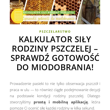
PSZCZELARSTWO
KALKULATOR SIŁY
RODZINY PSZCZELEJ –
SPRAWDŹ GOTOWOŚĆ
DO MIODOBRANIA!
Prowadzenie pasieki to nie tylko obserwacja pszczół i
praca w ulu — to również ciągłe podejmowanie decyzji
na podstawie kondycji rodziny pszczelej. Dlatego
stworzyliśmy
prostą i mobilną aplikację
, która
pomoże Ci ocenić siłę każdej rodziny w kilka sekund.