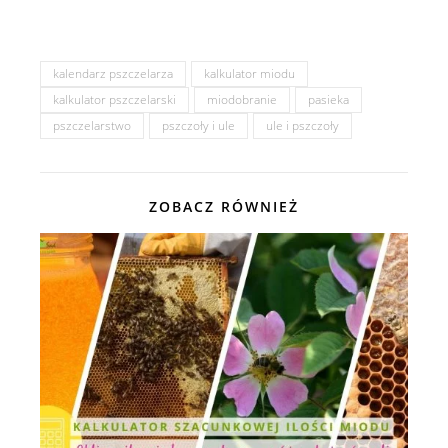
kalendarz pszczelarza
kalkulator miodu
kalkulator pszczelarski
miodobranie
pasieka
pszczelarstwo
pszczoły i ule
ule i pszczoły
ZOBACZ RÓWNIEŻ