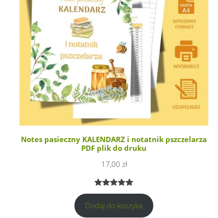
Notes pasieczny KALENDARZ i notatnik pszczelarza
PDF plik do druku
17,00
zł
Oceniony
1
Dodaj do koszyka
5.00
na 5
na