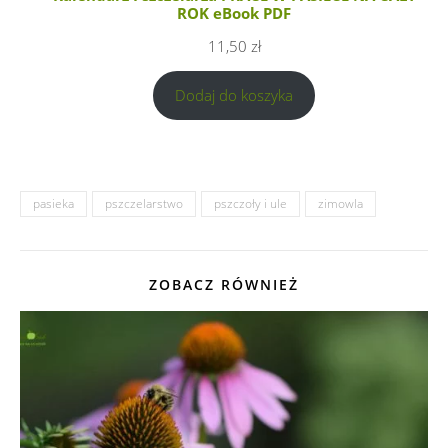
ROK eBook PDF
11,50
zł
Dodaj do koszyka
pasieka
pszczelarstwo
pszczoły i ule
zimowla
ZOBACZ RÓWNIEŻ