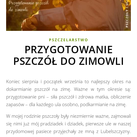
PSZCZELARSTWO
PRZYGOTOWANIE
PSZCZÓŁ DO ZIMOWLI
Koniec sierpnia i początek września to najlepszy okres na
dokarmianie pszczół na zimę. Ważne w tym okresie są:
przygotowanie pni – siła pszczół i zdrowa matka, obliczenie
zapasów – dla każdego ula osobno, podkarmianie na zimę.
W mojej rodzinie pszczoły były niezmiernie ważne, zajmowali
się nimi już mój pradziadek i dziadek, pierwsze ule w naszej
przydomowej pasiece przyjechały ze mną z Lubelszczyzny.