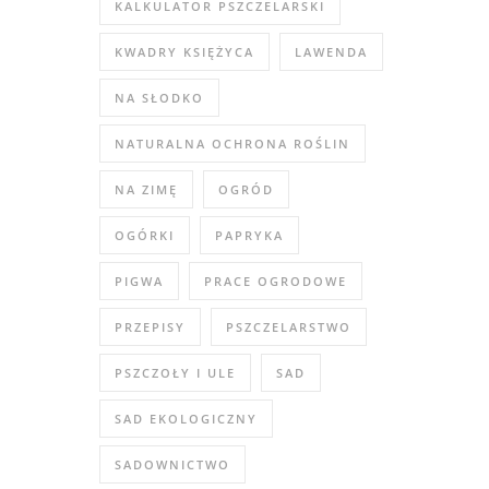
KALKULATOR PSZCZELARSKI
KWADRY KSIĘŻYCA
LAWENDA
NA SŁODKO
NATURALNA OCHRONA ROŚLIN
NA ZIMĘ
OGRÓD
OGÓRKI
PAPRYKA
PIGWA
PRACE OGRODOWE
PRZEPISY
PSZCZELARSTWO
PSZCZOŁY I ULE
SAD
SAD EKOLOGICZNY
SADOWNICTWO