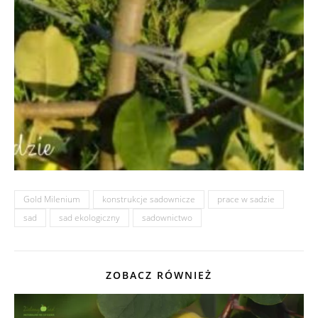
Gold Milenium
konstrukcje sadownicze
prace w sadzie
sad
sad ekologiczny
sadownictwo
ZOBACZ RÓWNIEŻ