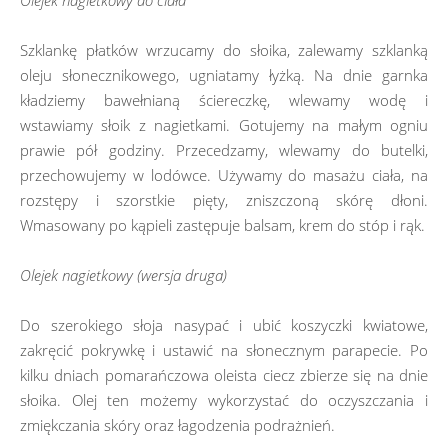
Olejek nagietkowy do ciała
Szklankę płatków wrzucamy do słoika, zalewamy szklanką
oleju słonecznikowego, ugniatamy łyżką. Na dnie garnka
kładziemy bawełnianą ściereczkę, wlewamy wodę i
wstawiamy słoik z nagietkami. Gotujemy na małym ogniu
prawie pół godziny. Przecedzamy, wlewamy do butelki,
przechowujemy w lodówce. Używamy do masażu ciała, na
rozstępy i szorstkie pięty, zniszczoną skórę dłoni.
Wmasowany po kąpieli zastępuje balsam, krem do stóp i rąk.
Olejek nagietkowy (wersja druga)
Do szerokiego słoja nasypać i ubić koszyczki kwiatowe,
zakręcić pokrywkę i ustawić na słonecznym parapecie. Po
kilku dniach pomarańczowa oleista ciecz zbierze się na dnie
słoika. Olej ten możemy wykorzystać do oczyszczania i
zmiękczania skóry oraz łagodzenia podrażnień.