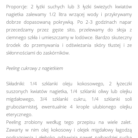
Proporcje: 2 łyżki suchych lub 3 łyżki świeżych kwiatów
nagietka zalewamy 1/2 litra wrzącej wody i przykrywamy
dobrze dopasowaną pokrywką. Po 2-3 godzinach napar
przecedzamy przez gęste sito, przelewamy do słoja z
ciemnego szkła i umieszczamy w lodówce. Bardzo skuteczny
środek do przemywania i odświeżania skóry tłustej i ze
skłonnościami do zaskórników.
Peeling cukrowy z nagietkiem
Składniki: 1/4 szklanki oleju kokosowego, 2 łyżeczki
suszonych kwiatów nagietka, 1/4 szklanki oliwy lub olejku
migdałowego, 3/4 szklanki cukru, 1/4 szklanki soli
gruboziarnistej, ewentualnie 4 krople ulubionego olejku
eterycznego.
Peeling zrobiony według tego przepisu na wiele zalet.
Zawarty w nim olej kokosowy i olejek migdałowy łagodzą
podrażnienia i głęboko odżywiają nawet najbardziej suchą