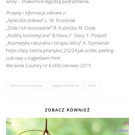
wody – znakomicie łagodzą podrażnienia.
Przepisy i informacje zebrane z:
„Apteczka ziołowa” L. M. Krześniak
„Zioła i ich stosowanie” B. Kuźnicka, M. Dziak
„Rośliny kosmetyczne” B.Hlava, F. Stary, F. Pospisil
„Kosmetyka naturalna i terapia skóry” A. Szymański
https://tipy.interia.pl/artykul_25224,jak-zrobic-peeling-
cukrowy-z-nagietkiem.html
Weranda Country nr 6 (49) czerwiec 2015
domowe kosmetyki
nagietek lekarski
zioła
ZOBACZ RÓWNIEŻ