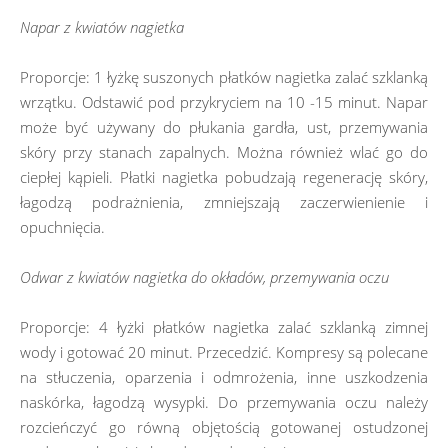
Napar z kwiatów nagietka
Proporcje: 1 łyżkę suszonych płatków nagietka zalać szklanką
wrzątku. Odstawić pod przykryciem na 10 -15 minut. Napar
może być używany do płukania gardła, ust, przemywania
skóry przy stanach zapalnych. Można również wlać go do
ciepłej kąpieli. Płatki nagietka pobudzają regenerację skóry,
łagodzą podrażnienia, zmniejszają zaczerwienienie i
opuchnięcia.
Odwar z kwiatów nagietka do okładów, przemywania oczu
Proporcje: 4 łyżki płatków nagietka zalać szklanką zimnej
wody i gotować 20 minut. Przecedzić. Kompresy są polecane
na stłuczenia, oparzenia i odmrożenia, inne uszkodzenia
naskórka, łagodzą wysypki. Do przemywania oczu należy
rozcieńczyć go równą objętością gotowanej ostudzonej