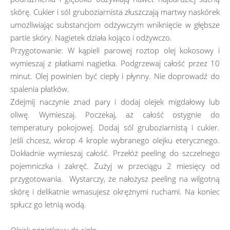
skórę. Cukier i sól gruboziarnista złuszczają martwy naskórek
umożliwiając substancjom odżywczym wniknięcie w głębsze
partie skóry. Nagietek działa kojąco i odżywczo.
Przygotowanie: W kąpieli parowej roztop olej kokosowy i
wymieszaj z płatkami nagietka. Podgrzewaj całość przez 10
minut. Olej powinien być ciepły i płynny. Nie doprowadź do
spalenia płatków.
Zdejmij naczynie znad pary i dodaj olejek migdałowy lub
oliwę. Wymieszaj. Poczekaj, aż całość ostygnie do
temperatury pokojowej. Dodaj sól gruboziarnistą i cukier.
Jeśli chcesz, wkrop 4 krople wybranego olejku eterycznego.
Dokładnie wymieszaj całość. Przełóż peeling do szczelnego
pojemniczka i zakręć. Zużyj w przeciągu 2 miesięcy od
przygotowania. Wystarczy, że nałożysz peeling na wilgotną
skórę i delikatnie wmasujesz okrężnymi ruchami. Na koniec
spłucz go letnią wodą.