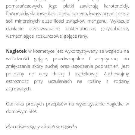
pomarańczowych. Jego płatki zawierają karotenoidy,
flawonoidy, śladowe ilości olejku lotnego, kwasy organiczne, z
soli mineralnych duże ilości związków manganu. Wykazuje
działanie przeciwzapalne, bakteriobójcze, grzybobójcze,
wzmacniające, rozkurczowe, gojące rany.
Nagietek
w kosmetyce jest wykorzystywany ze względu na
właściwości gojące, przeciwzapalne i aseptyczne, do
zmiękczania skóry suchej oraz łagodzenia podrażnień. Jest
polecany do cery tłustej i trądzikowej. Zachowajmy
ostrożność przy uczuleniach na rośliny z rodziny
astrowatych.
Oto kilka prostych przepisów na wykorzystanie nagietka w
domowym SPA:
Płyn odświeżający z kwiatów nagietka