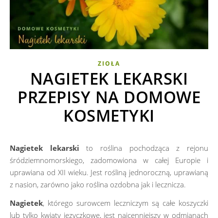
ZIOŁA
NAGIETEK LEKARSKI
PRZEPISY NA DOMOWE
KOSMETYKI
Nagietek lekarski
to roślina pochodząca z rejonu
śródziemnomorskiego, zadomowiona w całej Europie i
uprawiana od XII wieku. Jest rośliną jednoroczną, uprawianą
z nasion, zarówno jako roślina ozdobna jak i lecznicza.
Nagietek
, którego surowcem leczniczym są całe koszyczki
lub tylko kwiaty języczkowe, jest najcenniejszy w odmianach