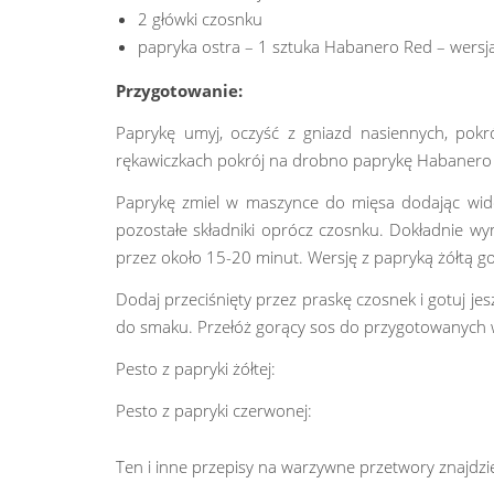
2 główki czosnku
papryka ostra – 1 sztuka Habanero Red – wersja
Przygotowanie:
Paprykę umyj, oczyść z gniazd nasiennych, pokr
rękawiczkach pokrój na drobno paprykę Habanero –
Paprykę zmiel w maszynce do mięsa dodając wid
pozostałe składniki oprócz czosnku. Dokładnie wy
przez około 15-20 minut. Wersję z papryką żółtą g
Dodaj przeciśnięty przez praskę czosnek i gotuj j
do smaku. Przełóż gorący sos do przygotowanych w
Pesto z papryki żółtej:
Pesto z papryki czerwonej:
Ten i inne przepisy na warzywne przetwory znajdz