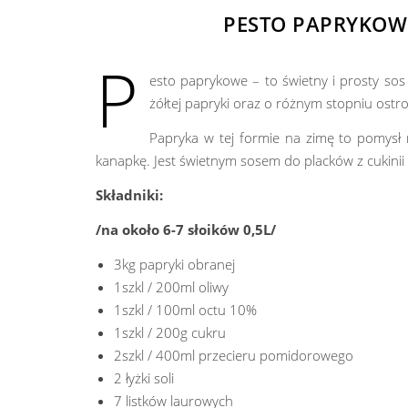
PESTO PAPRYKOW
P
esto paprykowe – to świetny i prosty sos
żółtej papryki oraz o różnym stopniu ostr
Papryka w tej formie na zimę to pomysł 
kanapkę. Jest świetnym sosem do placków z cukinii
Składniki:
/na około 6-7 słoików 0,5L/
3kg papryki obranej
1szkl / 200ml oliwy
1szkl / 100ml octu 10%
1szkl / 200g cukru
2szkl / 400ml przecieru pomidorowego
2 łyżki soli
7 listków laurowych