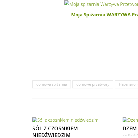
Moja Spiżarnia WARZYWA Prz
domowa spiżarnia
domowe przetwory
Habanero 
SÓL Z CZOSNKIEM
DŻEM 
NIEDŹWIEDZIM
27/10/20