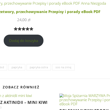
etwory, przechowywanie Przepisy i porady eBook PDF
24,00
zł
Oceniony
1
Dodaj do koszyka
5.00
na 5
na
podstawie
oceny
klienta
Red
papryka
papryka ostra
sos na zimę
ZOBACZ RÓWNIEŻ
Z AKTINIDII – MINI KIWI
23