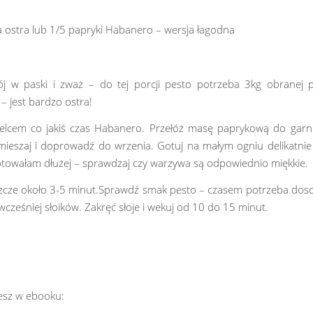
 ostra lub 1/5 papryki Habanero – wersja łagodna
ój w paski i zważ – do tej porcji pesto potrzeba 3kg obranej 
 jest bardzo ostra!
elcem co jakiś czas Habanero. Przełóż masę paprykową do garnk
mieszaj i doprowadź do wrzenia. Gotuj na małym ogniu delikatnie
otowałam dłużej – sprawdzaj czy warzywa są odpowiednio miękkie.
eszcze około 3-5 minut.Sprawdź smak pesto – czasem potrzeba dosol
cześniej słoików. Zakręć słoje i wekuj od 10 do 15 minut.
iesz w ebooku: