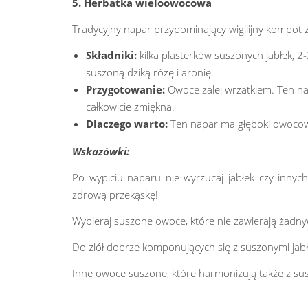
5. Herbatka wieloowocowa
Tradycyjny napar przypominający wigilijny kompot z 
Składniki:
kilka plasterków suszonych jabłek, 2
suszoną dziką różę i aronię.
Przygotowanie:
Owoce zalej wrzątkiem. Ten nap
całkowicie zmiękną.
Dlaczego warto:
Ten napar ma głęboki owocowy
Wskazówki:
Po wypiciu naparu nie wyrzucaj jabłek czy inny
zdrową przekąskę!
Wybieraj suszone owoce, które nie zawierają żadn
Do ziół dobrze komponujących się z suszonymi jabł
Inne owoce suszone, które harmonizują także z sus