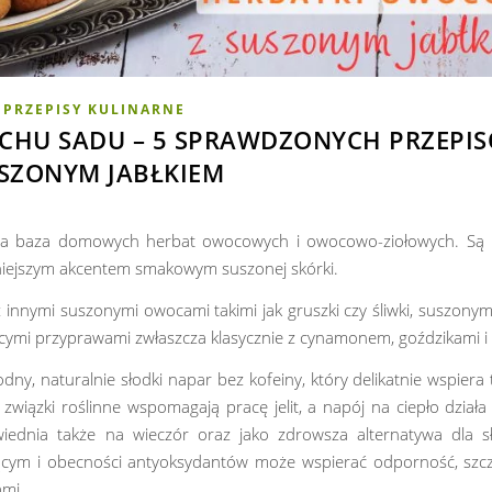
PRZEPISY KULINARNE
CHU SADU – 5 SPRAWDZONYCH PRZEPIS
SZONYM JABŁKIEM
na baza domowych herbat owocowych i owocowo-ziołowych. Są n
cniejszym akcentem smakowym suszonej skórki.
innymi suszonymi owocami takimi jak gruszki czy śliwki, suszonymi
jącymi przyprawami zwłaszcza klasycznie z cynamonem, goździkami i
odny, naturalnie słodki napar bez kofeiny, który delikatnie wspiera 
wiązki roślinne wspomagają pracę jelit, a napój na ciepło działa
wiednia także na wieczór oraz jako zdrowsza alternatywa dla 
jącym i obecności antyoksydantów może wspierać odporność, szc
ami.