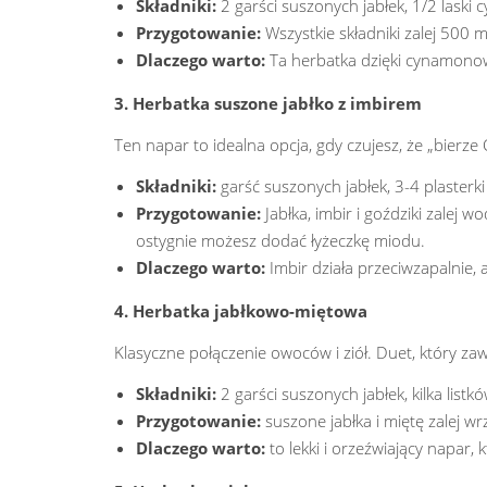
Składniki:
2 garści suszonych jabłek, 1/2 laski 
Przygotowanie:
Wszystkie składniki zalej 500 m
Dlaczego warto:
Ta herbatka dzięki cynamonowi 
3. Herbatka suszone jabłko z imbirem
Ten napar to idealna opcja, gdy czujesz, że „bierze 
Składniki:
garść suszonych jabłek, 3-4 plasterki
Przygotowanie:
Jabłka, imbir i goździki zalej
ostygnie możesz dodać łyżeczkę miodu.
Dlaczego warto:
Imbir działa przeciwzapalnie, 
4. Herbatka jabłkowo-miętowa
Klasyczne połączenie owoców i ziół. Duet, który za
Składniki:
2 garści suszonych jabłek, kilka list
Przygotowanie:
suszone jabłka i miętę zalej w
Dlaczego warto:
to lekki i orzeźwiający napar, 