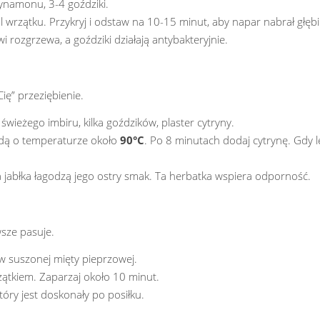
cynamonu, 3-4 goździki.
l wrzątku. Przykryj i odstaw na 10-15 minut, aby napar nabrał głębi
rozgrzewa, a goździki działają antybakteryjnie.
Cię” przeziębienie.
 świeżego imbiru, kilka goździków, plaster cytryny.
 wodą o temperaturze około
90°C
. Po 8 minutach dodaj cytrynę. Gdy 
a jabłka łagodzą jego ostry smak. Ta herbatka wspiera odporność.
wsze pasuje.
ków suszonej mięty pieprzowej.
rzątkiem. Zaparzaj około 10 minut.
który jest doskonały po posiłku.