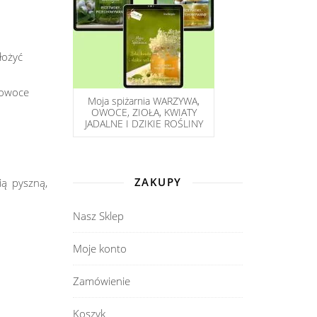
łożyć
 owoce
Moja spiżarnia WARZYWA,
OWOCE, ZIOŁA, KWIATY
JADALNE I DZIKIE ROŚLINY
ZAKUPY
ią pyszną,
Nasz Sklep
Moje konto
Zamówienie
Koszyk