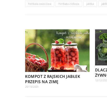
herbata owocowa
herbata ziołowa
jabłka
jabł
DLAC
ŻYWN
KOMPOT Z RAJSKICH JABŁEK
12/12/20
PRZEPIS NA ZIMĘ
20/10/2025