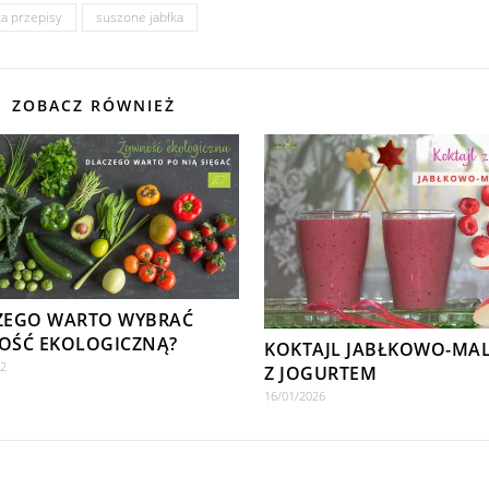
ka przepisy
suszone jabłka
ZOBACZ RÓWNIEŻ
ZEGO WARTO WYBRAĆ
OŚĆ EKOLOGICZNĄ?
KOKTAJL JABŁKOWO-MA
22
Z JOGURTEM
16/01/2026