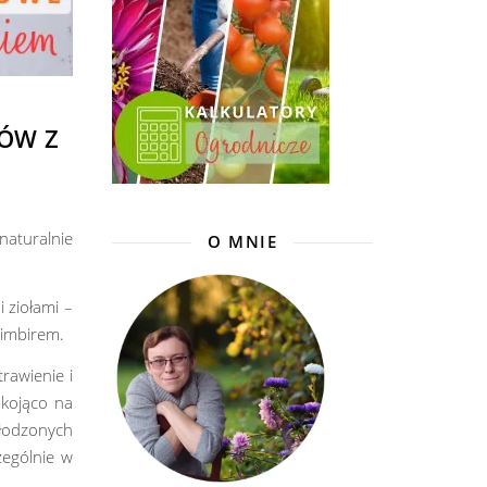
ÓW Z
aturalnie
O MNIE
 ziołami –
 imbirem.
trawienie i
 kojąco na
słodzonych
zególnie w