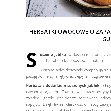
HERBATKI OWOCOWE O ZAPA
SU
S
uszone jabłka
to doskonała aromatycz
słodkie, ale z lekką kwaskowata nutą i mo
Suszone jabłka doskonale komponują się z 
pasują do melisy i mięty oraz ciepłymi i rozgrzewa
Herbata z dodatkiem suszonych jabłek
to łag
nawadnia organizm. Zawarte w jabłkach pektyny i z
żołądek i gardło. Jest dobrze tolerowana, odpo
napojów. Dzięki lekkim właściwościom rozgrzewa
połączeniu z innymi ziołami i korzennymi przypraw