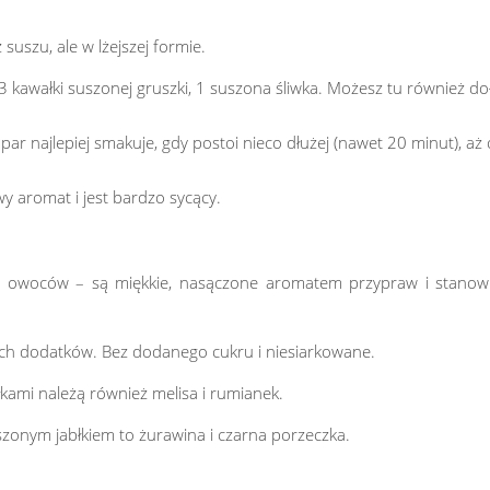
suszu, ale w lżejszej formie.
-3 kawałki suszonej gruszki, 1 suszona śliwka. Możesz tu również do
ar najlepiej smakuje, gdy postoi nieco dłużej (nawet 20 minut), aż
 aromat i jest bardzo sycący.
ch owoców – są miękkie, nasączone aromatem przypraw i stanow
ych dodatków. Bez dodanego cukru i niesiarkowane.
kami należą również melisa i rumianek.
zonym jabłkiem to żurawina i czarna porzeczka.