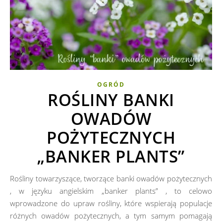
OGRÓD
ROŚLINY BANKI
OWADÓW
POŻYTECZNYCH
„BANKER PLANTS”
Rośliny towarzyszące, tworzące banki owadów pożytecznych
, w języku angielskim „banker plants” , to celowo
wprowadzone do upraw rośliny, które wspierają populacje
różnych owadów pożytecznych, a tym samym pomagają