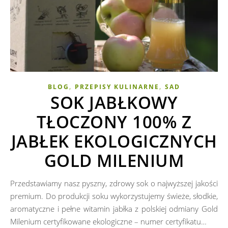
,
,
BLOG
PRZEPISY KULINARNE
SAD
SOK JABŁKOWY
TŁOCZONY 100% Z
JABŁEK EKOLOGICZNYCH
GOLD MILENIUM
Przedstawiamy nasz pyszny, zdrowy sok o najwyższej jakości
premium. Do produkcji soku wykorzystujemy świeże, słodkie,
aromatyczne i pełne witamin jabłka z polskiej odmiany Gold
Milenium certyfikowane ekologiczne – numer certyfikatu…